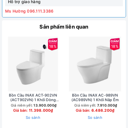
Hỗ trợ giao hàng
Ms Hường 096.111.3386
Sản phẩm liên quan
18%
18%
Bồn Cầu INAX ACT-902VN
Bồn Cầu INAX AC-989VN
(ACT902VN) 1 Khối Dòng
(AC989VN) 1 Khối Nắp Êm
S200 Xả Tự Động
Giá niêm yết:
13.900.000₫
Giá niêm yết:
7.910.000₫
Giá bán:
11.398.000₫
Giá bán:
6.486.200₫
So sánh
So sánh