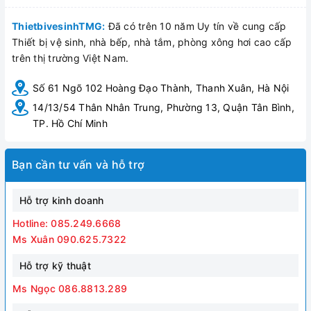
Bản vẽ kỹ thuật bàn cầu 1 khối
ThietbivesinhTMG:
Đã có trên 10 năm Uy tín về cung cấp
Inax AC-912 VN
Thiết bị vệ sinh, nhà bếp, nhà tắm, phòng xông hơi cao cấp
trên thị trường Việt Nam.
Số 61 Ngõ 102 Hoàng Đạo Thành, Thanh Xuân, Hà Nội
14/13/54 Thân Nhân Trung, Phường 13, Quận Tân Bình,
TP. Hồ Chí Minh
Bạn cần tư vấn và hỗ trợ
Hỗ trợ kinh doanh
Hotline: 085.249.6668
Ms Xuân 090.625.7322
Hỗ trợ kỹ thuật
Ms Ngọc 086.8813.289