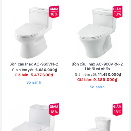
18%
18%
Bồn cầu Inax AC-969VN-2
Bồn cầu Inax AC-900VRN-2
1 khối xả nhấn
Giá niêm yết:
6.680.000₫
Giá niêm yết:
11.450.000₫
Giá bán:
5.477.600₫
Giá bán:
9.389.000₫
So sánh
So sánh
18%
18%