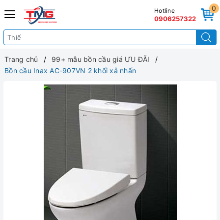
0
Hotline
0906257322
Trang chủ
99+ mẫu bồn cầu giá ƯU ĐÃI
Bồn cầu Inax AC-907VN 2 khối xả nhấn