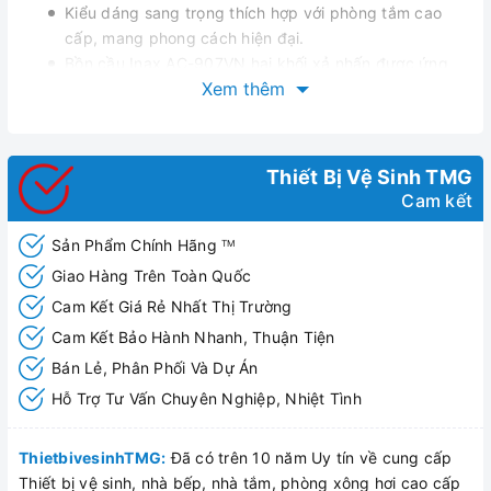
Kiểu dáng sang trọng thích hợp với phòng tắm cao
cấp, mang phong cách hiện đại.
Bồn cầu Inax AC-907VN hai khối xả nhấn được ứng
Xem thêm
dụng công nghệ trắng sạch đột phá số 1 trên thế giới
Aqua Ceramic.
Sản phẩm được bảo hành chính hãng theo quy định
Nắp bồn cầu nắp rửa cơ hai chế độ phun rửa
Thiết Bị Vệ Sinh TMG
Kết nối với ống thải bằng cổ ngỗng rời
Cam kết
Dễ thi công lắp đặt,dễ sử dụng
Sản Phẩm Chính Hãng
TM
Giao Hàng Trên Toàn Quốc
Cam Kết Giá Rẻ Nhất Thị Trường
Cam Kết Bảo Hành Nhanh, Thuận Tiện
Bán Lẻ, Phân Phối Và Dự Án
Hỗ Trợ Tư Vấn Chuyên Nghiệp, Nhiệt Tình
ThietbivesinhTMG:
Đã có trên 10 năm Uy tín về cung cấp
Thiết bị vệ sinh, nhà bếp, nhà tắm, phòng xông hơi cao cấp