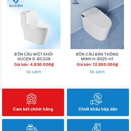
BỒN CẦU MỘT KHỐI
BỒN CẦU BÁN THÔNG
GUCEN G-BCG28
MINH H-BS25-H1
Giá bán:
4.850.000₫
Giá bán:
12.500.000₫
So sánh
So sánh
Cam kết chính hãng
Chiết khấu hấp dẫn