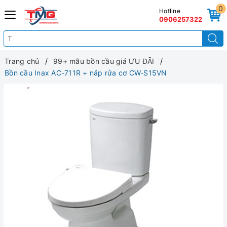
0
Hotline
0906257322
Trang chủ
99+ mẫu bồn cầu giá ƯU ĐÃI
Bồn cầu Inax AC-711R + nắp rửa cơ CW-S15VN