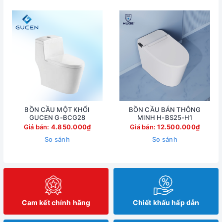
BỒN CẦU MỘT KHỐI
BỒN CẦU BÁN THÔNG
GUCEN G-BCG28
MINH H-BS25-H1
Giá bán:
4.850.000₫
Giá bán:
12.500.000₫
So sánh
So sánh
Cam kết chính hãng
Chiết khấu hấp dẫn