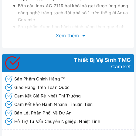
Bồn cầu Inax AC-711R hai khối xả gạt được ứng dụng
công nghệ trắng sạch đột phá số 1 trên thế giới Aqua
Ceramic.
Sản phẩm được bảo hành chính hãng theo quy định
Nắp bồn cầu rơi em
Xem thêm
Kết nối với ống thải bằng cổ ngỗng rời
Dễ thi công lắp đặt,dễ sử dụng
Thiết Bị Vệ Sinh TMG
Cam kết
Sản Phẩm Chính Hãng
TM
Giao Hàng Trên Toàn Quốc
Cam Kết Giá Rẻ Nhất Thị Trường
Cam Kết Bảo Hành Nhanh, Thuận Tiện
Bán Lẻ, Phân Phối Và Dự Án
Hỗ Trợ Tư Vấn Chuyên Nghiệp, Nhiệt Tình