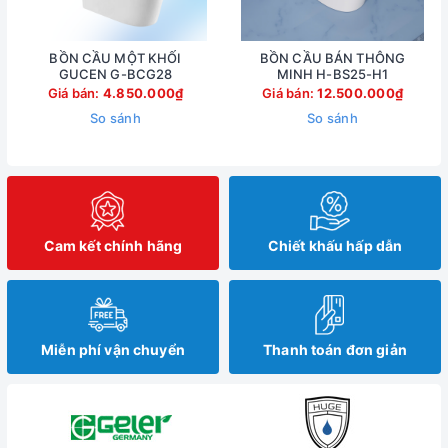
BỒN CẦU MỘT KHỐI
BỒN CẦU BÁN THÔNG
GUCEN G-BCG28
MINH H-BS25-H1
Giá bán:
4.850.000₫
Giá bán:
12.500.000₫
So sánh
So sánh
Cam kết chính hãng
Chiết khấu hấp dẫn
Miễn phí vận chuyển
Thanh toán đơn giản