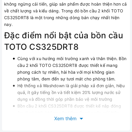
không ngừng cải tiến, giúp sản phẩm được hoàn thiện hơn cả
về chất lượng và kiểu dáng. Trong đó bồn cầu 2 khối TOTO
CS325DRT8 là một trong những dòng bán chạy nhất hiện
nay.
Đặc điểm nổi bật của bồn cầu
TOTO CS325DRT8
Cùng với xu hướng môi trường xanh và thân thiện. Bồn
cầu 2 khối TOTO CS325DRT8 được thiết kế mang
phong cách tự nhiên, hài hòa với mọi không gian
phòng tắm, đem đến sự tươi mát cho phòng tắm.
Hệ thống xả Washdown là giải pháp xả đơn giản, hiệu
quả, ít gây tiếng ồn và tiết kiệm 20% lượng nước sử
dụng và đồng thời góp phần bảo vệ môi trường
Bồn cầu 2 khối CS325DRT8 được thiết kế nắp đóng
êm ái và khít, không gây tiếng ốn và ngăn mùi hiệu
Xem thêm
quả.