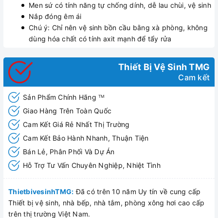
Men sứ có tính năng tự chống dính, dễ lau chùi, vệ sinh
Nắp đóng êm ái
Chú ý: Chỉ nên vệ sinh bồn cầu bằng xà phòng, không
dùng hóa chất có tính axit mạnh để tẩy rửa
Thiết Bị Vệ Sinh TMG
Cam kết
Sản Phẩm Chính Hãng
TM
Giao Hàng Trên Toàn Quốc
Cam Kết Giá Rẻ Nhất Thị Trường
Cam Kết Bảo Hành Nhanh, Thuận Tiện
Bán Lẻ, Phân Phối Và Dự Án
Hỗ Trợ Tư Vấn Chuyên Nghiệp, Nhiệt Tình
ThietbivesinhTMG:
Đã có trên 10 năm Uy tín về cung cấp
Thiết bị vệ sinh, nhà bếp, nhà tắm, phòng xông hơi cao cấp
trên thị trường Việt Nam.