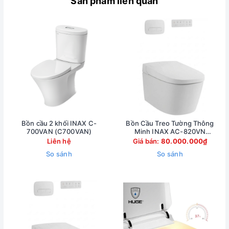
Sản phẩm liên quan
Bồn cầu 2 khối INAX C-
Bồn Cầu Treo Tường Thông
700VAN (C700VAN)
Minh INAX AC-820VN
(AC820VN)
Liên hệ
Giá bán:
80.000.000₫
So sánh
So sánh