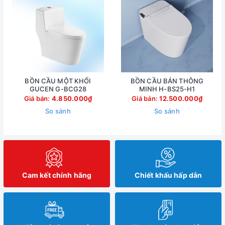
BỒN CẦU MỘT KHỐI
BỒN CẦU BÁN THÔNG
GUCEN G-BCG28
MINH H-BS25-H1
Giá bán:
4.850.000₫
Giá bán:
12.500.000₫
So sánh
So sánh
Cam kết chính hãng
Chiết khấu hấp dẫn