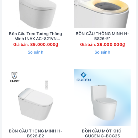
Bồn Cầu Treo Tường Thông
BỒN CẦU THÔNG MINH H-
Minh INAX AC-821VN
BS26-E1
(AC821VN)
Giá bán:
89.000.000₫
Giá bán:
26.000.000₫
So sánh
So sánh
BỒN CẦU THÔNG MINH H-
BỒN CẦU MỘT KHỐI
BS26-E2
GUCEN G-BCG25