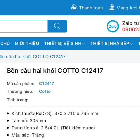
Thanh toán
Mạng lưới 
Zalo tư
09062
 CHỦ
GIỚI THIỆU
THIẾT BỊ VỆ SINH
THIẾT BỊ NHÀ BẾP
ồn cầu hai khối COTTO C12417
Bồn cầu hai khối COTTO C12417
Mã sản phẩm:
C12417
Thương hiệu:
Cotto
Tình trạng:
Kích thước(RxDxS): 370 x 710 x 765 mm
Tâm xả: 305mm
Dung tích xả: 2.5/4.0L (Tiết kiệm nước)
Màu sắc: Trắng