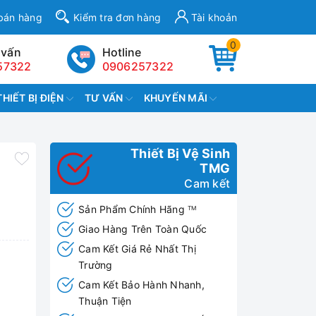
bán hàng
Kiểm tra đơn hàng
Tài khoản
0
 vấn
Hotline
57322
0906257322
THIẾT BỊ ĐIỆN
TƯ VẤN
KHUYẾN MÃI
Thiết Bị Vệ Sinh
TMG
Cam kết
Sản Phẩm Chính Hãng
TM
Giao Hàng Trên Toàn Quốc
Cam Kết Giá Rẻ Nhất Thị
Trường
Cam Kết Bảo Hành Nhanh,
Thuận Tiện