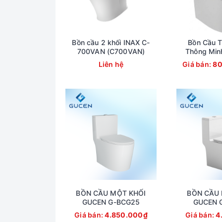
Bồn cầu 2 khối INAX C-
Bồn Cầu T
700VAN (C700VAN)
Thông Min
820VN (
Liên hệ
Giá bán:
80
BỒN CẦU MỘT KHỐI
BỒN CẦU 
GUCEN G-BCG25
GUCEN 
Giá bán:
4.850.000₫
Giá bán:
4