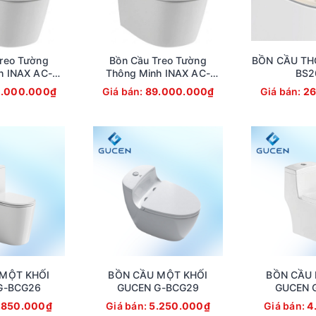
reo Tường
Bồn Cầu Treo Tường
BỒN CẦU TH
h INAX AC-
Thông Minh INAX AC-
BS2
AC820VN)
821VN (AC821VN)
.000.000₫
Giá bán:
89.000.000₫
Giá bán:
26
MỘT KHỐI
BỒN CẦU MỘT KHỐI
BỒN CẦU 
G-BCG26
GUCEN G-BCG29
GUCEN 
.850.000₫
Giá bán:
5.250.000₫
Giá bán:
4