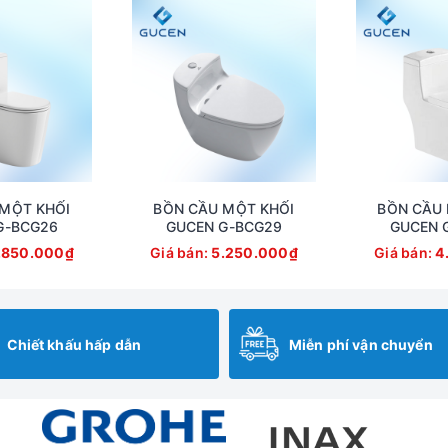
MỘT KHỐI
BỒN CẦU MỘT KHỐI
BỒN CẦU 
G-BCG26
GUCEN G-BCG29
GUCEN 
.850.000₫
Giá bán:
5.250.000₫
Giá bán:
4
Chiết khấu hấp dẫn
Miễn phí vận chuyển