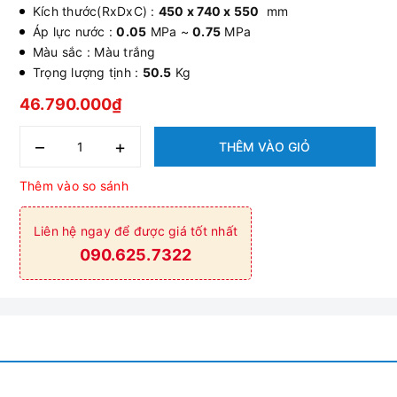
Kích thước(RxDxC) :
450 x 740 x 550
mm
Áp lực nước :
0.05
MPa ~
0.75
MPa
Màu sắc : Màu trắng
Trọng lượng tịnh :
50.5
Kg
46.790.000₫
–
+
THÊM VÀO GIỎ
Thêm vào so sánh
Liên hệ ngay để được giá tốt nhất
090.625.7322