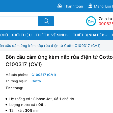
Thanh toán
Mạng lưới 
Zalo tư
09062
 CHỦ
GIỚI THIỆU
THIẾT BỊ VỆ SINH
THIẾT BỊ NHÀ BẾP
ồn cầu cảm ứng kèm nắp rửa điện tử Cotto C100317 (CV1)
Bồn cầu cảm ứng kèm nắp rửa điện tử Cotto
C100317 (CV1)
Mã sản phẩm:
C100317 (CV1)
Thương hiệu:
Cotto
Tình trạng:
Hệ thống xả : Siphon Jet, Xả
1
chế độ
Lượng nước xả :
06
L
Tâm xả :
305
mm