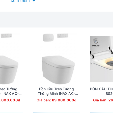
Xem thêm
reo Tường
Bồn Cầu Treo Tường
BỒN CẦU TH
h INAX AC-
Thông Minh INAX AC-
BS2
AC820VN)
821VN (AC821VN)
.000.000₫
Giá bán:
89.000.000₫
Giá bán:
26