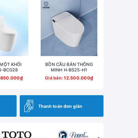
MỘT KHỐI
BỒN CẦU BÁN THÔNG
G-BCG28
MINH H-BS25-H1
.850.000₫
Giá bán:
12.500.000₫
Thanh toán đơn giản