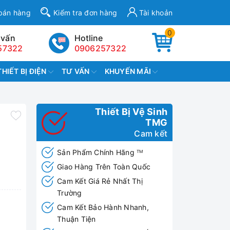
bán hàng
Kiểm tra đơn hàng
Tài khoản
0
 vấn
Hotline
57322
0906257322
THIẾT BỊ ĐIỆN
TƯ VẤN
KHUYẾN MÃI
Thiết Bị Vệ Sinh
TMG
Cam kết
Sản Phẩm Chính Hãng
TM
Giao Hàng Trên Toàn Quốc
Cam Kết Giá Rẻ Nhất Thị
Trường
Cam Kết Bảo Hành Nhanh,
Thuận Tiện