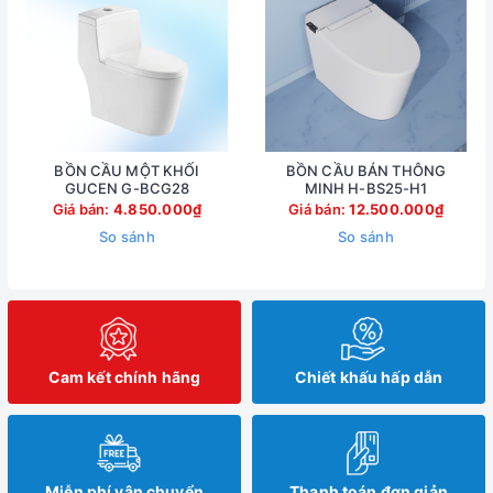
BỒN CẦU MỘT KHỐI
BỒN CẦU BÁN THÔNG
GUCEN G-BCG28
MINH H-BS25-H1
Giá bán:
4.850.000₫
Giá bán:
12.500.000₫
So sánh
So sánh
Cam kết chính hãng
Chiết khấu hấp dẫn
Miễn phí vận chuyển
Thanh toán đơn giản