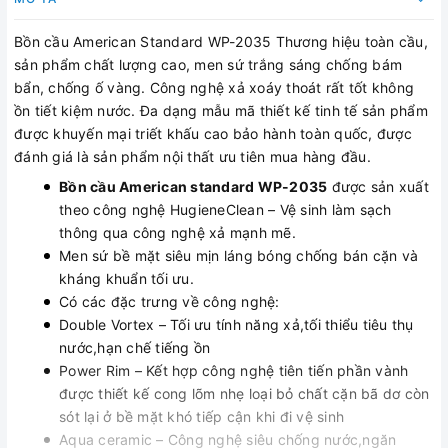
Bồn cầu American Standard WP-2035 Thương hiệu toàn cầu,
sản phẩm chất lượng cao, men sứ trắng sáng chống bám
bẩn, chống ố vàng. Công nghệ xả xoáy thoát rất tốt không
ồn tiết kiệm nước. Đa dạng mẫu mã thiết kế tinh tế sản phẩm
được khuyến mại triết khấu cao bảo hành toàn quốc, được
đánh giá là sản phẩm nội thất ưu tiên mua hàng đầu.
Bồn cầu American standard WP-2035
được sản xuất
theo công nghệ HugieneClean – Vệ sinh làm sạch
thông qua công nghệ xả mạnh mẽ.
Men sứ bề mặt siêu mịn láng bóng chống bán cặn và
kháng khuẩn tối ưu.
Có các đặc trưng về công nghệ:
Double Vortex – Tối ưu tính năng xả,tối thiểu tiêu thụ
nước,hạn chế tiếng ồn
Power Rim – Kết hợp công nghệ tiên tiến phần vành
được thiết kế cong lõm nhẹ loại bỏ chất cặn bã dơ còn
sót lại ở bề mặt khó tiếp cận khi đi vệ sinh
Aqua ceramic – Công nghệ siêu chống nước,ngăn