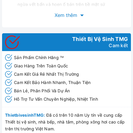
ngừa vết bẩn và hoen ố bán trên bề mặt sứ
Siphonmax – Tạo độ xoáy mạnh mẽ kết hợp tia đẩy
Xem thêm
giúp đánh bay tất cả các laoij chất thải
Hygienie rim – Phần vành thực sự trơn láng,không góc
khuất dễ dàng làm sạch chỉ bằng một đường lau nhẹ
nhành
Thiết Bị Vệ Sinh TMG
Cam kết
Comfort clean – Tiêu diệt vi khuẩn Ecoli hiệu quả theo
các thí nghiệm được thực hiện bởi IMSL
Sản Phẩm Chính Hãng
TM
Giao Hàng Trên Toàn Quốc
Cam Kết Giá Rẻ Nhất Thị Trường
Cam Kết Bảo Hành Nhanh, Thuận Tiện
Bán Lẻ, Phân Phối Và Dự Án
Hỗ Trợ Tư Vấn Chuyên Nghiệp, Nhiệt Tình
ThietbivesinhTMG:
Đã có trên 10 năm Uy tín về cung cấp
Thiết bị vệ sinh, nhà bếp, nhà tắm, phòng xông hơi cao cấp
trên thị trường Việt Nam.