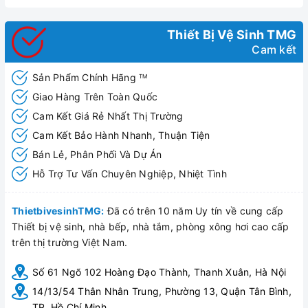
Hygienie rim – Phần vành thực sự trơn láng,không góc
khuất dễ dàng làm sạch chỉ bằng một đường lau nhẹ
nhành
Thiết Bị Vệ Sinh TMG
Cam kết
Comfort clean – Tiêu diệt vi khuẩn Ecoli hiệu quả theo
các thí nghiệm được thực hiện bởi IMSL
Sản Phẩm Chính Hãng
TM
Giao Hàng Trên Toàn Quốc
Cam Kết Giá Rẻ Nhất Thị Trường
Cam Kết Bảo Hành Nhanh, Thuận Tiện
Bán Lẻ, Phân Phối Và Dự Án
Hỗ Trợ Tư Vấn Chuyên Nghiệp, Nhiệt Tình
ThietbivesinhTMG:
Đã có trên 10 năm Uy tín về cung cấp
Thiết bị vệ sinh, nhà bếp, nhà tắm, phòng xông hơi cao cấp
trên thị trường Việt Nam.
Số 61 Ngõ 102 Hoàng Đạo Thành, Thanh Xuân, Hà Nội
14/13/54 Thân Nhân Trung, Phường 13, Quận Tân Bình,
TP. Hồ Chí Minh