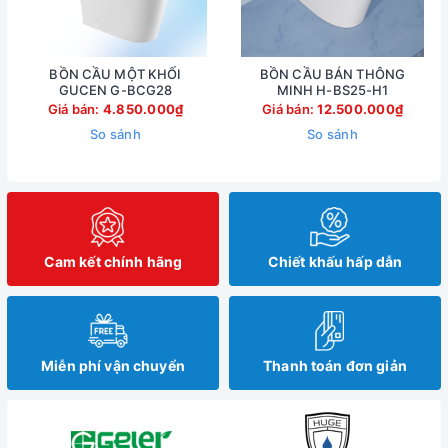
BỒN CẦU MỘT KHỐI
BỒN CẦU BÁN THÔNG
GUCEN G-BCG28
MINH H-BS25-H1
Giá bán:
4.850.000₫
Giá bán:
12.500.000₫
So sánh
So sánh
Cam kết chính hãng
Chiết khấu hấp dẫn
Miễn phí vận chuyển
Thanh toán đơn giản