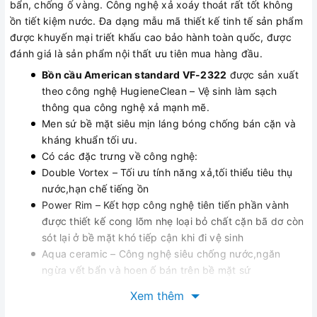
bẩn, chống ố vàng. Công nghệ xả xoáy thoát rất tốt không
ồn tiết kiệm nước. Đa dạng mẫu mã thiết kế tinh tế sản phẩm
được khuyến mại triết khấu cao bảo hành toàn quốc, được
đánh giá là sản phẩm nội thất ưu tiên mua hàng đầu.
Bồn cầu American standard VF-2322
được sản xuất
theo công nghệ HugieneClean – Vệ sinh làm sạch
thông qua công nghệ xả mạnh mẽ.
Men sứ bề mặt siêu mịn láng bóng chống bán cặn và
kháng khuẩn tối ưu.
Có các đặc trưng về công nghệ:
Double Vortex – Tối ưu tính năng xả,tối thiểu tiêu thụ
nước,hạn chế tiếng ồn
Power Rim – Kết hợp công nghệ tiên tiến phần vành
được thiết kế cong lõm nhẹ loại bỏ chất cặn bã dơ còn
sót lại ở bề mặt khó tiếp cận khi đi vệ sinh
Aqua ceramic – Công nghệ siêu chống nước,ngăn
ngừa vết bẩn và hoen ố bán trên bề mặt sứ
Siphonmax – Tạo độ xoáy mạnh mẽ kết hợp tia đẩy
Xem thêm
giúp đánh bay tất cả các laoij chất thải