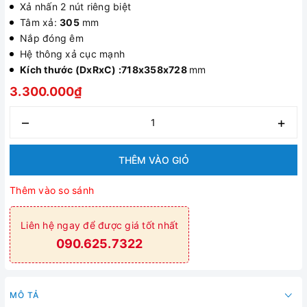
Xả nhấn 2 nút riêng biệt
Tâm xả:
305
mm
Nắp đóng êm
Hệ thông xả cục mạnh
Kích thước
(DxRxC)
:718x358x728
mm
3.300.000₫
–
+
THÊM VÀO GIỎ
Thêm vào so sánh
Liên hệ ngay để được giá tốt nhất
090.625.7322
MÔ TẢ