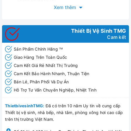
kháng khuẩn tối ưu.
Xem thêm
Có các đặc trưng về công nghệ:
Double Vortex – Tối ưu tính năng xả,tối thiểu tiêu thụ
nước,hạn chế tiếng ồn
Power Rim – Kết hợp công nghệ tiên tiến phần vành
Thiết Bị Vệ Sinh TMG
được thiết kế cong lõm nhẹ loại bỏ chất cặn bã dơ còn
Cam kết
sót lại ở bề mặt khó tiếp cận khi đi vệ sinh
Aqua ceramic – Công nghệ siêu chống nước,ngăn
Sản Phẩm Chính Hãng
TM
ngừa vết bẩn và hoen ố bán trên bề mặt sứ
Giao Hàng Trên Toàn Quốc
Siphonmax – Tạo độ xoáy mạnh mẽ kết hợp tia đẩy
Cam Kết Giá Rẻ Nhất Thị Trường
giúp đánh bay tất cả các loại chất thải
Cam Kết Bảo Hành Nhanh, Thuận Tiện
Hygienie rim – Phần vành thực sự trơn láng,không góc
khuất dễ dàng làm sạch chỉ bằng một đường lau nhẹ
Bán Lẻ, Phân Phối Và Dự Án
nhành
Hỗ Trợ Tư Vấn Chuyên Nghiệp, Nhiệt Tình
Comfort clean – Tiêu diệt vi khuẩn Ecoli hiệu quả theo
các thí nghiệm được thực hiện bởi IMSL
ThietbivesinhTMG:
Đã có trên 10 năm Uy tín về cung cấp
Thiết bị vệ sinh, nhà bếp, nhà tắm, phòng xông hơi cao cấp
trên thị trường Việt Nam.