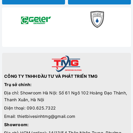
CÔNG TY TNHH ĐẦU TƯ VÀ PHÁT TRIỂN TMG
Trụ sở chính:
Địa chỉ: Showroom Hà Nội: Số 61 Ngõ 102 Hoàng Đạo Thành,
Thanh Xuân, Hà Nội
Điện thoại:
090.625.7322
Email:
thietbivesinhtmg@gmail.com
Showroom:
Địa chỉ: HCM (online): 14/13/54 Thân Nhân Trung, Phường