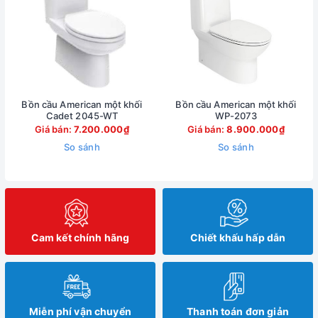
Bồn cầu American một khối
Bồn cầu American một khối
Cadet 2045-WT
WP-2073
Giá bán:
7.200.000₫
Giá bán:
8.900.000₫
So sánh
So sánh
Cam kết chính hãng
Chiết khấu hấp dẫn
Miễn phí vận chuyển
Thanh toán đơn giản