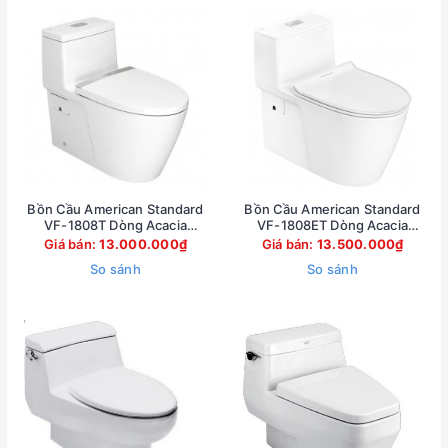
Bồn Cầu American Standard
Bồn Cầu American Standard
VF-1808T Dòng Acacia
VF-1808ET Dòng Acacia
Evolution Xả Xoáy
Supasleek Xả Xoáy
Giá bán:
13.000.000₫
Giá bán:
13.500.000₫
So sánh
So sánh