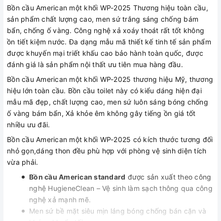
Bồn cầu American một khối WP-2025 Thương hiệu toàn cầu,
sản phẩm chất lượng cao, men sứ trắng sáng chống bám
bẩn, chống ố vàng. Công nghệ xả xoáy thoát rất tốt không
ồn tiết kiệm nước. Đa dạng mẫu mã thiết kế tinh tế sản phẩm
được khuyến mại triết khấu cao bảo hành toàn quốc, được
đánh giá là sản phẩm nội thất ưu tiên mua hàng đầu.
Bồn cầu American một khối WP-2025 thương hiệu Mỹ, thương
hiệu lớn toàn cầu. Bồn cầu toilet này có kiểu dáng hiện đại
mẫu mã đẹp, chất lượng cao, men sứ luôn sáng bóng chống
ố vàng bám bẩn, Xả khỏe êm không gây tiếng ồn giá tốt
nhiều ưu đãi.
Bồn cầu American một khối WP-2025 có kích thước tương đối
nhỏ gọn,dáng thon đều phù hợp với phòng vệ sinh diện tích
vừa phải.
Bồn cầu American standard
được sản xuất theo công
nghệ HugieneClean – Vệ sinh làm sạch thông qua công
nghệ xả mạnh mẽ.
Men sứ bề mặt siêu mịn láng bóng chống bán cặn và