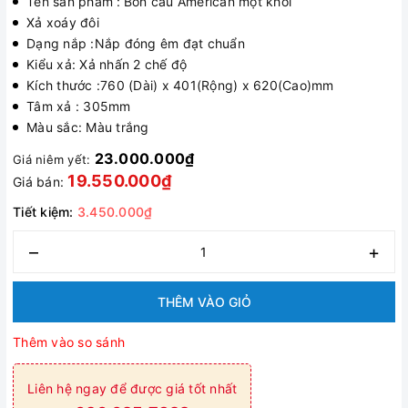
Tên sản phẩm :
Bồn cầu American một khối
Xả xoáy đôi
Dạng nắp :Nắp đóng êm đạt chuẩn
Kiểu xả: Xả nhấn 2 chế độ
Kích thước :760 (Dài) x 401(Rộng) x 620(Cao)mm
Tâm xả : 305mm
Màu sắc: Màu trắng
23.000.000₫
Giá niêm yết:
19.550.000₫
Giá bán:
Tiết kiệm:
3.450.000₫
–
+
THÊM VÀO GIỎ
Thêm vào so sánh
Liên hệ ngay để được giá tốt nhất