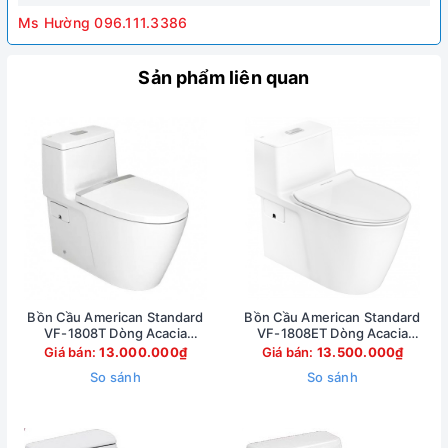
Ms Hường 096.111.3386
Sản phẩm liên quan
Bồn Cầu American Standard
Bồn Cầu American Standard
VF-1808T Dòng Acacia
VF-1808ET Dòng Acacia
Evolution Xả Xoáy
Supasleek Xả Xoáy
Giá bán:
13.000.000₫
Giá bán:
13.500.000₫
So sánh
So sánh