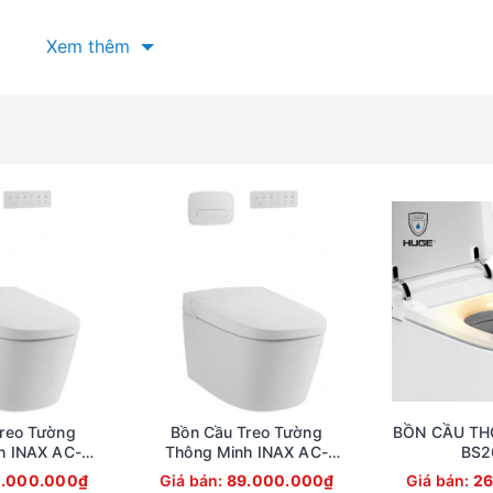
Xem thêm
reo Tường
Bồn Cầu Treo Tường
BỒN CẦU TH
h INAX AC-
Thông Minh INAX AC-
BS2
AC820VN)
821VN (AC821VN)
.000.000₫
Giá bán:
89.000.000₫
Giá bán:
26