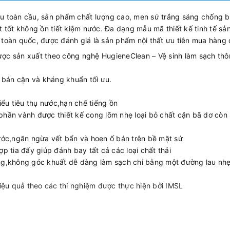
u toàn cầu, sản phẩm chất lượng cao, men sứ trắng sáng chống 
 tốt không ồn tiết kiệm nước. Đa dạng mẫu mã thiết kế tinh tế sả
toàn quốc, được đánh giá là sản phẩm nội thất ưu tiên mua hàng 
c sản xuất theo công nghệ HugieneClean – Vệ sinh làm sạch th
 bán cặn và kháng khuẩn tối ưu.
hiểu tiêu thụ nước,hạn chế tiếng ồn
phần vành được thiết kế cong lõm nhẹ loại bỏ chất cặn bã dơ còn s
ớc,ngăn ngừa vết bẩn và hoen ố bán trên bề mặt sứ
 tia đẩy giúp đánh bay tất cả các loại chất thải
áng,không góc khuất dễ dàng làm sạch chỉ bằng một đường lau nh
hiệu quả theo các thí nghiệm được thực hiện bởi IMSL