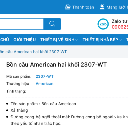
Thanh toán
Mạng lưới 
Zalo tư
09062
 CHỦ
GIỚI THIỆU
THIẾT BỊ VỆ SINH
THIẾT BỊ NHÀ BẾP
ồn cầu American hai khối 2307-WT
Bồn cầu American hai khối 2307-WT
Mã sản phẩm:
2307-WT
Thương hiệu:
American
Tình trạng:
Tên sản phẩm : Bồn cầu American
Xả thẳng
Đường cong bệ ngồi thoải mái: Đường cong bệ ngoài vừa kh
theo yếu tố nhân trắc học.