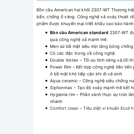
Bồn cầu American hai khối 2307-WT Thương hiệ
bẩn, chống ố vàng. Công nghệ xả xoáy thoát rất
phẩm được khuyến mại triết khấu cao bảo hành 
Bồn cầu American standard
2307-WT đượ
qua công nghệ xả mạnh mẽ.
Men sứ bề mặt siêu mịn láng bóng chống
Có các đặc trưng về công nghệ:
Double Vortex – Tối ưu tính năng xả,tối t
Power Rim – Kết hợp công nghệ tiên tiến 
ở bề mặt khó tiếp cận khi đi vệ sinh
Aqua ceramic – Công nghệ siêu chống nư
Siphonmax – Tạo độ xoáy mạnh mẽ kết hợp
Hygienie rim – Phần vành thực sự trơn l
nhành
Comfort clean – Tiêu diệt vi khuẩn Ecoli 