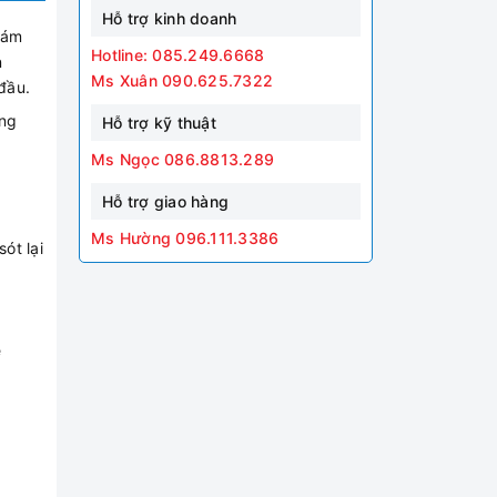
Hỗ trợ kinh doanh
bám
Hotline: 085.249.6668
n
Ms Xuân 090.625.7322
đầu.
ông
Hỗ trợ kỹ thuật
Ms Ngọc 086.8813.289
Hỗ trợ giao hàng
Ms Hường 096.111.3386
ót lại
ẹ