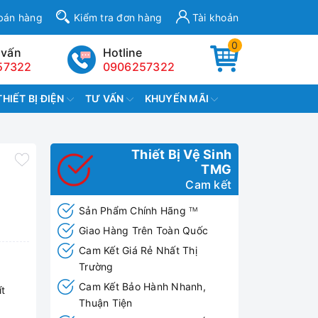
bán hàng
Kiểm tra đơn hàng
Tài khoản
0
 vấn
Hotline
57322
0906257322
THIẾT BỊ ĐIỆN
TƯ VẤN
KHUYẾN MÃI
Thiết Bị Vệ Sinh
TMG
Cam kết
Sản Phẩm Chính Hãng
TM
Giao Hàng Trên Toàn Quốc
Cam Kết Giá Rẻ Nhất Thị
Trường
Cam Kết Bảo Hành Nhanh,
ít
Thuận Tiện