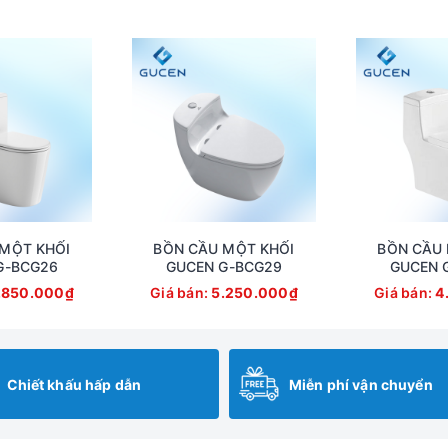
MỘT KHỐI
BỒN CẦU MỘT KHỐI
BỒN CẦU 
G-BCG26
GUCEN G-BCG29
GUCEN 
.850.000₫
Giá bán:
5.250.000₫
Giá bán:
4
Chiết khấu hấp dẫn
Miễn phí vận chuyển