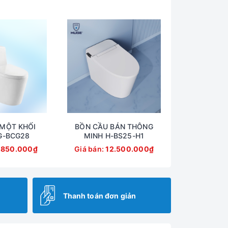
MỘT KHỐI
BỒN CẦU BÁN THÔNG
G-BCG28
MINH H-BS25-H1
.850.000₫
Giá bán:
12.500.000₫
Thanh toán đơn giản