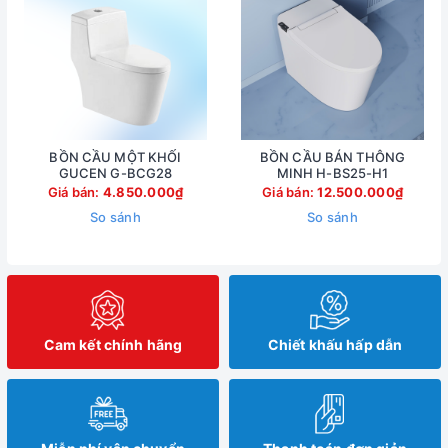
BỒN CẦU MỘT KHỐI
BỒN CẦU BÁN THÔNG
GUCEN G-BCG28
MINH H-BS25-H1
Giá bán:
4.850.000₫
Giá bán:
12.500.000₫
So sánh
So sánh
Cam kết chính hãng
Chiết khấu hấp dẫn