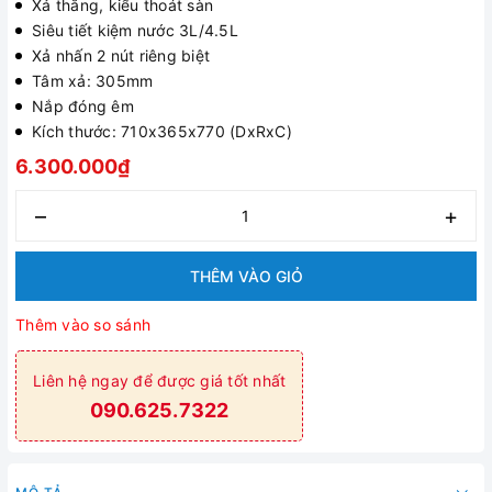
Xả thẳng, kiểu thoát sàn
Siêu tiết kiệm nước 3L/4.5L
Xả nhấn 2 nút riêng biệt
Tâm xả: 305mm
Nắp đóng êm
Kích thước: 710x365x770 (DxRxC)
6.300.000₫
–
+
THÊM VÀO GIỎ
Thêm vào so sánh
Liên hệ ngay để được giá tốt nhất
090.625.7322