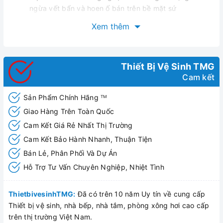
ngừa vết bẩn và hoen ố bán trên bề mặt sứ
Siphonmax – Tạo độ xoáy mạnh mẽ kết hợp tia đẩy
Xem thêm
giúp đánh bay tất cả các laoij chất thải
Hygienie rim – Phần vành thực sự trơn láng,không góc
khuất dễ dàng làm sạch chỉ bằng một đường lau nhẹ
nhành
Thiết Bị Vệ Sinh TMG
Cam kết
Comfort clean – Tiêu diệt vi khuẩn Ecoli hiệu quả theo
các thí nghiệm được thực hiện bởi IMSL
Sản Phẩm Chính Hãng
TM
Giao Hàng Trên Toàn Quốc
Cam Kết Giá Rẻ Nhất Thị Trường
Cam Kết Bảo Hành Nhanh, Thuận Tiện
Bán Lẻ, Phân Phối Và Dự Án
Hỗ Trợ Tư Vấn Chuyên Nghiệp, Nhiệt Tình
ThietbivesinhTMG:
Đã có trên 10 năm Uy tín về cung cấp
Thiết bị vệ sinh, nhà bếp, nhà tắm, phòng xông hơi cao cấp
trên thị trường Việt Nam.