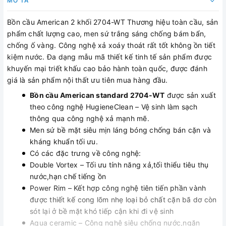
MÔ TẢ
Bồn cầu American 2 khối 2704-WT Thương hiệu toàn cầu, sản
phẩm chất lượng cao, men sứ trắng sáng chống bám bẩn,
chống ố vàng. Công nghệ xả xoáy thoát rất tốt không ồn tiết
kiệm nước. Đa dạng mẫu mã thiết kế tinh tế sản phẩm được
khuyến mại triết khấu cao bảo hành toàn quốc, được đánh
giá là sản phẩm nội thất ưu tiên mua hàng đầu.
Bồn cầu American standard 2704-WT
được sản xuất
theo công nghệ HugieneClean – Vệ sinh làm sạch
thông qua công nghệ xả mạnh mẽ.
Men sứ bề mặt siêu mịn láng bóng chống bán cặn và
kháng khuẩn tối ưu.
Có các đặc trưng về công nghệ:
Double Vortex – Tối ưu tính năng xả,tối thiểu tiêu thụ
nước,hạn chế tiếng ồn
Power Rim – Kết hợp công nghệ tiên tiến phần vành
được thiết kế cong lõm nhẹ loại bỏ chất cặn bã dơ còn
sót lại ở bề mặt khó tiếp cận khi đi vệ sinh
Aqua ceramic – Công nghệ siêu chống nước,ngăn