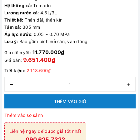
Hệ thống xả:
Tornado
Lượng nước xả:
4.5L/3L
Thiết kế:
Thân dài, thân kín
Tâm xả:
305 mm
Áp lực nước:
0.05 ~ 0.70 MPa
Lưu ý:
Bao gồm bích nối sàn, van dừng
11.770.000₫
Giá niêm yết:
9.651.400₫
Giá bán:
Tiết kiệm:
2.118.600₫
–
+
THÊM VÀO GIỎ
Thêm vào so sánh
Liên hệ ngay để được giá tốt nhất
090.625.7322