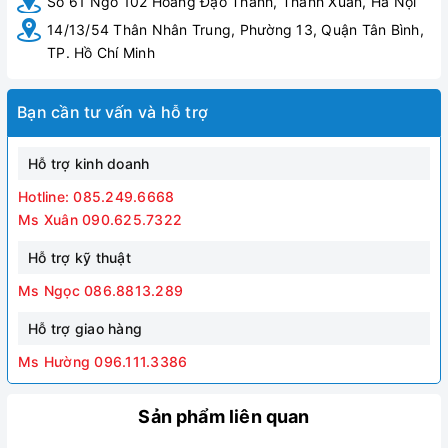
Số 61 Ngõ 102 Hoàng Đạo Thành, Thanh Xuân, Hà Nội
Bắc nước ta.
14/13/54 Thân Nhân Trung, Phường 13, Quận Tân Bình,
Không cần bảo trì: Bình thép không gỉ chống ăn mòn,
TP. Hồ Chí Minh
chịu được nhiệt độ lên tới 90 độ, giảm tốc độ ăn mòn ,
dự trữ được nước nóng lâu hơn và sạch hơn.
Cầu dao chống rò điện tích hợp.
Bạn cần tư vấn và hỗ trợ
Tự động ngắt điện.
Rơ le nhiệt cài đặt lại bằng tay.
Hỗ trợ kinh doanh
Đèn led dễ nhận biết và sử dụng ngay cả khi bình
được lắp ở vị trí cao quá đầu.
Hotline: 085.249.6668
Vỏ chống nước: IPX4, chống nước từ nhiều hướng.
Ms Xuân 090.625.7322
Kết cấu cách điện.
Hỗ trợ kỹ thuật
Tuân thủ quy định vật liệu chống cháy.
Xốp cách nhiệt dạng cong giúp giảm thiểu thoát nhiệt.
Ms Ngọc 086.8813.289
Hỗ trợ giao hàng
Ms Hường 096.111.3386
Sản phẩm liên quan