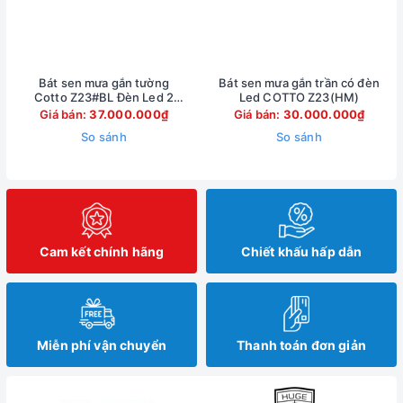
Bát sen mưa gắn tường
Bát sen mưa gắn trần có đèn
Cotto Z23#BL Đèn Led 2
Led COTTO Z23(HM)
Chức Năng màu Đen
Giá bán:
37.000.000₫
Giá bán:
30.000.000₫
So sánh
So sánh
Cam kết chính hãng
Chiết khấu hấp dẫn
Miễn phí vận chuyển
Thanh toán đơn giản