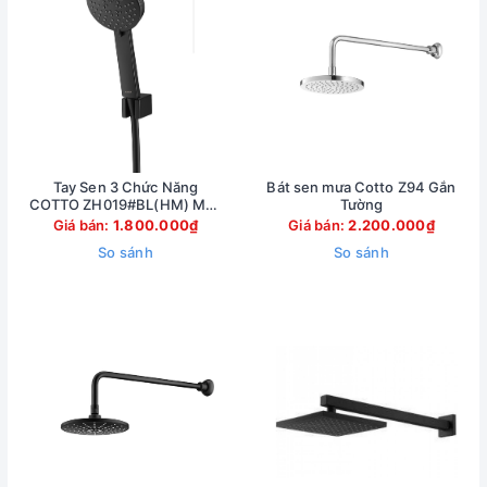
Tay Sen 3 Chức Năng
Bát sen mưa Cotto Z94 Gắn
COTTO ZH019#BL(HM) Màu
Tường
Đen
Giá bán:
1.800.000₫
Giá bán:
2.200.000₫
So sánh
So sánh