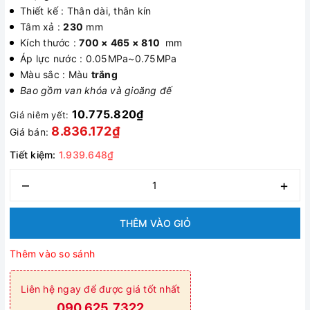
Thiết kế : Thân dài, thân kín
Tâm xả :
230
mm
Kích thước :
700 × 465 × 810
mm
Áp lực nước : 0.05MPa~0.75MPa
Màu sắc : Màu
trắng
Bao gồm van khóa và gioăng đế
10.775.820₫
Giá niêm yết:
8.836.172₫
Giá bán:
Tiết kiệm:
1.939.648₫
–
+
THÊM VÀO GIỎ
Thêm vào so sánh
Liên hệ ngay để được giá tốt nhất
090.625.7322