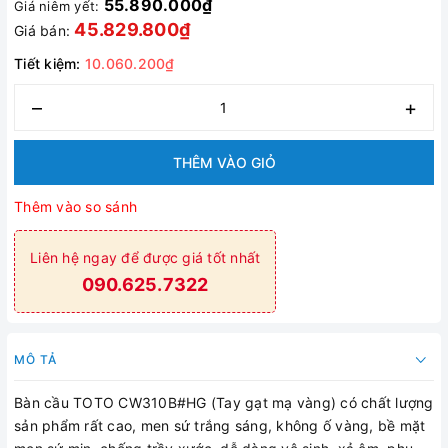
55.890.000₫
Giá niêm yết:
45.829.800₫
Giá bán:
Tiết kiệm:
10.060.200₫
–
+
THÊM VÀO GIỎ
Thêm vào so sánh
Liên hệ ngay để được giá tốt nhất
090.625.7322
MÔ TẢ
Bàn cầu TOTO CW310B#HG (Tay gạt mạ vàng) có chất lượng
sản phẩm rất cao, men sứ trắng sáng, không ố vàng, bề mặt