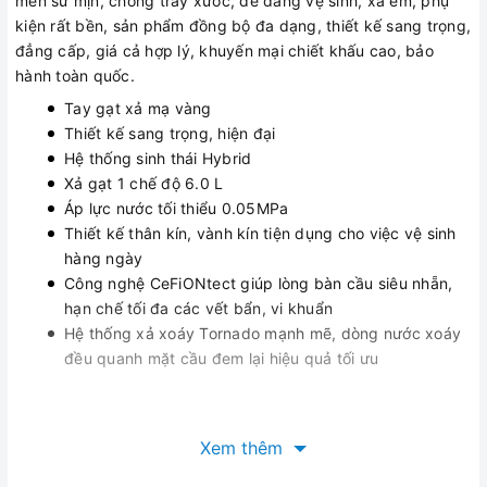
men sứ mịn, chống trầy xước, dễ dàng vệ sinh, xả êm, phụ
kiện rất bền, sản phẩm đồng bộ đa dạng, thiết kế sang trọng,
đẳng cấp, giá cả hợp lý, khuyến mại chiết khấu cao, bảo
hành toàn quốc.
Tay gạt xả mạ vàng
Thiết kế sang trọng, hiện đại
Hệ thống sinh thái Hybrid
Xả gạt 1 chế độ 6.0 L
Áp lực nước tối thiểu 0.05MPa
Thiết kế thân kín, vành kín tiện dụng cho việc vệ sinh
hàng ngày
Công nghệ CeFiONtect giúp lòng bàn cầu siêu nhẵn,
hạn chế tối đa các vết bẩn, vi khuẩn
Hệ thống xả xoáy Tornado mạnh mẽ, dòng nước xoáy
đều quanh mặt cầu đem lại hiệu quả tối ưu
Xem thêm