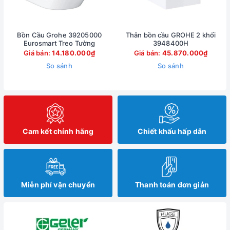
Bồn Cầu Grohe 39205000
Thân bồn cầu GROHE 2 khối
Eurosmart Treo Tường
3948400H
Giá bán:
14.180.000₫
Giá bán:
45.870.000₫
So sánh
So sánh
Cam kết chính hãng
Chiết khấu hấp dẫn
Miễn phí vận chuyển
Thanh toán đơn giản