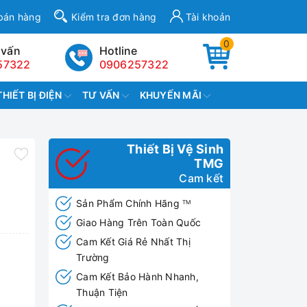
bán hàng
Kiểm tra đơn hàng
Tài khoản
0
 vấn
Hotline
57322
0906257322
THIẾT BỊ ĐIỆN
TƯ VẤN
KHUYẾN MÃI
Thiết Bị Vệ Sinh
TMG
Cam kết
Sản Phẩm Chính Hãng
TM
Giao Hàng Trên Toàn Quốc
Cam Kết Giá Rẻ Nhất Thị
Trường
Cam Kết Bảo Hành Nhanh,
Thuận Tiện