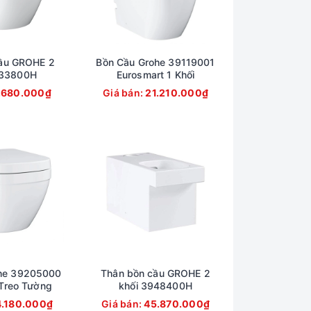
ầu GROHE 2
Bồn Cầu Grohe 39119001
933800H
Eurosmart 1 Khối
.680.000₫
Giá bán:
21.210.000₫
he 39205000
Thân bồn cầu GROHE 2
Treo Tường
khối 3948400H
4.180.000₫
Giá bán:
45.870.000₫