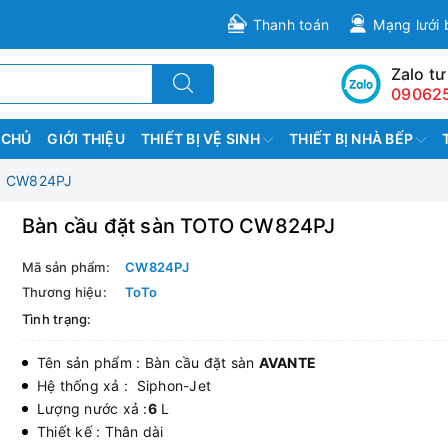
Thanh toán
Mạng lưới 
Zalo tư
09062
 CHỦ
GIỚI THIỆU
THIẾT BỊ VỆ SINH
THIẾT BỊ NHÀ BẾP
O CW824PJ
Bàn cầu đặt sàn TOTO CW824PJ
Mã sản phẩm:
CW824PJ
Thương hiệu:
ToTo
Tình trạng:
Tên sản phẩm : Bàn cầu đặt sàn
AVANTE
Hệ thống xả : Siphon-Jet
Lượng nước xả :
6
L
Thiết kế : Thân dài