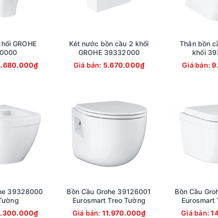
khối GROHE
Két nước bồn cầu 2 khối
Thân bồn c
0000
GROHE 39332000
khối 3
4.680.000₫
Giá bán:
5.670.000₫
Giá bán:
9
he 39328000
Bồn Cầu Grohe 39126001
Bồn Cầu Gro
Tường
Eurosmart Treo Tường
Eurosmart 
0.300.000₫
Giá bán:
11.970.000₫
Giá bán:
1