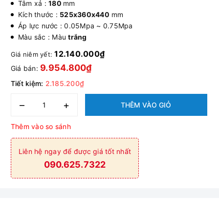
Tâm xả :
180
mm
Kích thước :
525x360x440
mm
Áp lực nước : 0.05Mpa ~ 0.75Mpa
Màu sắc : Màu
trắng
12.140.000₫
Giá niêm yết:
9.954.800₫
Giá bán:
Tiết kiệm:
2.185.200₫
–
+
THÊM VÀO GIỎ
Thêm vào so sánh
Liên hệ ngay để được giá tốt nhất
090.625.7322