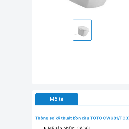
Mô tả
Thông số kỹ thuật bồn cầu TOTO CW681/TC
Mã sản phẩm: CW681