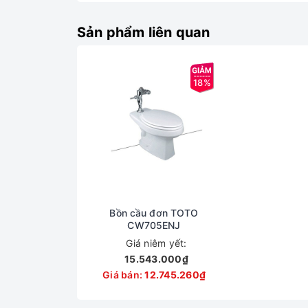
Bích nối sàn: T53P100VR
Sản phẩm liên quan
Bản vẽ kỹ thuật xí bệt CW681 két nước âm
18%
Bồn cầu đơn TOTO
CW705ENJ
Giá niêm yết:
15.543.000₫
Giá bán:
12.745.260₫