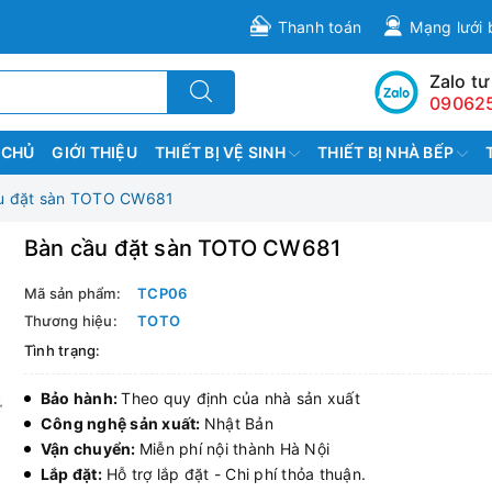
Thanh toán
Mạng lưới 
Zalo tư
09062
 CHỦ
GIỚI THIỆU
THIẾT BỊ VỆ SINH
THIẾT BỊ NHÀ BẾP
u đặt sàn TOTO CW681
Bàn cầu đặt sàn TOTO CW681
Mã sản phẩm:
TCP06
Thương hiệu:
TOTO
Tình trạng:
Bảo hành:
Theo quy định của nhà sản xuất
Công nghệ sản xuất:
Nhật Bản
Vận chuyển:
Miễn phí nội thành Hà Nội
Lắp đặt:
Hỗ trợ lắp đặt - Chi phí thỏa thuận.