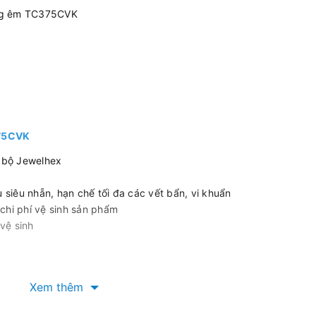
óng êm TC375CVK
375CVK
i bộ Jewelhex
siêu nhẵn, hạn chế tối đa các vết bẩn, vi khuẩn
, chi phí vệ sinh sản phẩm
vệ sinh
Xem thêm
ng Quốc