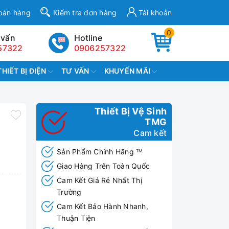
bán hàng
Kiểm tra đơn hàng
Tài khoản
0
 vấn
Hotline
57322
0906257322
THIẾT BỊ ĐIỆN
TƯ VẤN
KHUYẾN MÃI
Thiết Bị Vệ Sinh
TMG
Cam kết
Sản Phẩm Chính Hãng
TM
Giao Hàng Trên Toàn Quốc
Cam Kết Giá Rẻ Nhất Thị
Trường
Cam Kết Bảo Hành Nhanh,
Thuận Tiện