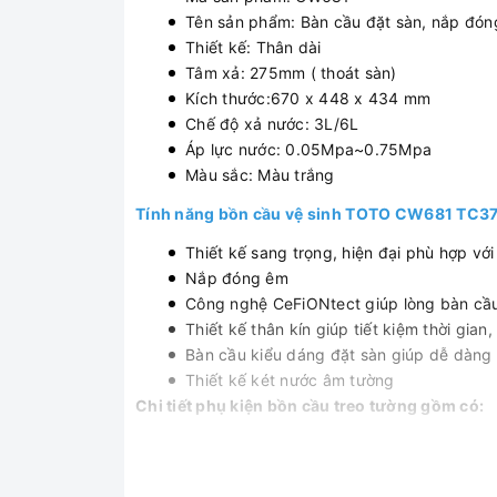
Tên sản phẩm: Bàn cầu đặt sàn, nắp đ
Thiết kế: Thân dài
Tâm xả: 275mm ( thoát sàn)
Kích thước:670 x 448 x 434 mm
Chế độ xả nước: 3L/6L
Áp lực nước: 0.05Mpa~0.75Mpa
Màu sắc: Màu trắng
Tính năng bồn cầu vệ sinh TOTO CW681 TC
Thiết kế sang trọng, hiện đại phù hợp vớ
Nắp đóng êm
Công nghệ CeFiONtect giúp lòng bàn cầu 
Thiết kế thân kín giúp tiết kiệm thời gian
Bàn cầu kiểu dáng đặt sàn giúp dễ dàng 
Thiết kế két nước âm tường
Chi tiết phụ kiện bồn cầu treo tường gồm có:
Thân cầu: CW681 - Xuất xứ: Việt Nam
Nắp bồn cầu: TC375CVK - Xuất xứ: Tru
Ống nối sàn: TCP06