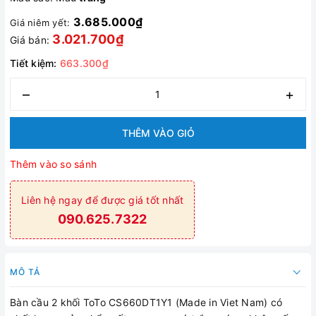
3.685.000₫
Giá niêm yết:
3.021.700₫
Giá bán:
Tiết kiệm:
663.300₫
–
+
THÊM VÀO GIỎ
Thêm vào so sánh
Liên hệ ngay để được giá tốt nhất
090.625.7322
MÔ TẢ
Bàn cầu 2 khối ToTo CS660DT1Y1 (Made in Viet Nam) có