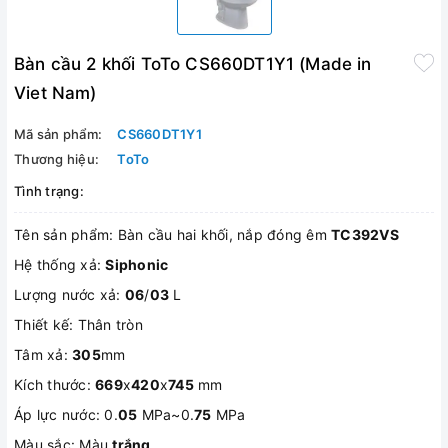
Bàn cầu 2 khối ToTo CS660DT1Y1 (Made in
Viet Nam)
Mã sản phẩm:
CS660DT1Y1
Thương hiệu:
ToTo
Tình trạng:
Tên sản phẩm: Bàn cầu hai khối, nắp đóng êm
TC392VS
Hệ thống xả:
Siphonic
Lượng nước xả:
06
/
03
L
Thiết kế: Thân tròn
Tâm xả:
305
mm
Kích thước:
669
x
420
x
745
mm
Áp lực nước: 0.
05
MPa~0.
75
MPa
Màu sắc: Màu
trắng